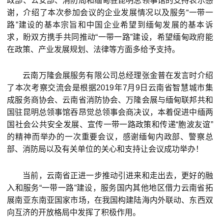
政部、公安部、消防局和缅甸驻昆明总领事馆的支持表示感
谢，介绍了本次参加会议的企业发展情况以及服务“一带一
路”建设的基本宗旨和中国企业希望到缅甸发展的基本诉
求，盼双方携手共同推动“一带一路”建设，希望缅甸政府能
在政策、产业发展规划、法律等方面多给予支持。
云南万隆会展服务有限公司总经理张金普在发言时介绍
了本次考察交流会是根据2019年7月9日云南省智慧城市集
成服务商协会、云南省消防协会、万隆会展与缅甸联邦共和
国驻昆明总领事馆吞昂觉总领事会商决议，本着促进中缅两
国社会公共安全发展、宣传一带一路政策和传递“胞波友谊”
的精神而举办的一次重要会议，感谢缅甸内政部、警察总
部、消防局以及有关单位的关心和支持让会议成功举办！
当前，云南省正进一步推动引进来和走出去，更好的融
入和服务“一带一路”建设，服务国内其他地区借力云南省拓
展南亚东南亚国家市场，在我国构建陆海内外联动、东西双
向互济的开放格局中发挥了积极作用。