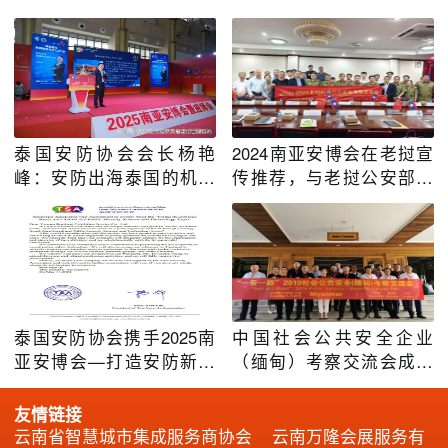
泰国安防协会会长杨艳
2024南亚安博会在老挝宣
峰：安防出海泰国的机遇
传推荐，与老挝公安部和
与挑战
多家企业座谈交流
泰国安防协会携手2025南
中国社会公共安全企业
亚安博会—打造安防新蓝
（缅甸）考察交流会成功
图
举办
友情链接
云南省智慧城市集成服务商协会
云南万隆会展服务有