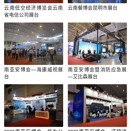
云南低空经济博览会云南
云南餐博会昆明市展台
省电信公司展台
南亚安博会—海康威视展
南亚安博会暨消防应急展
台
—艾比森展台