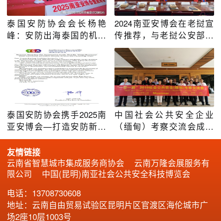
泰国安防协会会长杨艳
2024南亚安博会在老挝宣
峰：安防出海泰国的机遇
传推荐，与老挝公安部和
与挑战
多家企业座谈交流
泰国安防协会携手2025南
中国社会公共安全企业
亚安博会—打造安防新蓝
（缅甸）考察交流会成功
图
举办
友情链接
云南省智慧城市集成服务商协会
云南万隆会展服务有
限公司
中国(昆明)南亚社会公共安全科技博览会
电话：13708730608
地址：云南自由贸易试验区昆明片区官渡区海伦城市广
场2座10层1003号