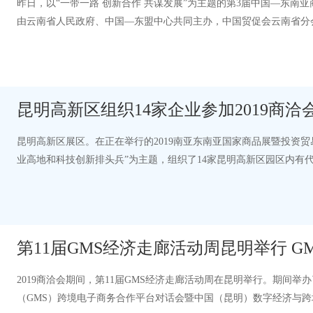
昨日，以“一带一路 创新合作 共谋发展”为主题的第3届中国—东
由云南省人民政府、中国—东盟中心共同主办，中国贸促会云南省分会
多人参加论坛。本次论坛围绕“一…
昆明高新区组织14家企业参加2019商洽
昆明高新区展区。在正在举行的2019南亚东南亚国家商品展暨投资贸
业高地和科技创新排头兵”为主题，组织了14家昆明高新区园区内有
作馆，昆明高新区管委会通…
第11届GMS经济走廊活动周昆明举行 G
2019商洽会期间，第11届GMS经济走廊活动周在昆明举行。期间举办
（GMS）跨境电子商务合作平台对话会暨中国（昆明）数字经济与