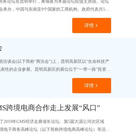
南亚商务论坛在昆明举行，柬埔寨为本届论坛轮值主席国。论坛
承办，中国与东南亚9个国家的工商机构、政府代表共500
详情
会
易洽谈会(以下简称“商洽会”)上，昆明高新区以“生命科技产
代表性的企业参展。昆明高新区的展位位于“一带一路”投资合
详情
MS跨境电商合作走上发展“风口”
了2019年GMS经济走廊省长论坛、第5届大湄公河次区域
跨境电子商务高峰论坛（以下简称跨境电商高峰论坛）等活