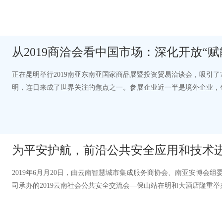
动。记者感受到，GMS跨境电商合作已经站上了…
从2019商洽会看中国市场：深化开放“赋
正在昆明举行2019南亚东南亚国家商品展暨投资贸易洽谈会，吸引了
明，连日来成了世界关注的焦点之一。参展企业近一半是境外企业，包括世
的展示面积分为专题、东南亚、南亚…
为平安护航，前沿公共安全应用和技术进
2019年6月月20日，由云南智慧城市集成服务商协会、南亚安博会
司承办的2019云南社会公共安全交流会—保山站在明和大酒店隆重
局、消防支队、交警支队、保山学院、保…