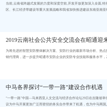
当前,云南省跨越式发展的力度和深度空前,开发开放更加深入全面,特
区、长江经济带建设等重大发展战略和我省加快推进建设东南亚南亚
新的形势变化对消防应急安全工作…
2019云南社会公共安全交流会在昭通迎
为将先进的智慧安防整体解决方案、安防行业的最新市场分析、热点
销代理商，进一步提升昭通市安防企业的安防专业技能和服务水平，20
安博会组委会、云南安防资讯网联合主…
中马各界探讨“一带一路”建设合作机遇
“一带一路”中国—马来西亚人文交流与经济合作论坛29日在吉隆坡举
议为中马开展更加广泛而密切的务实合作带来了机遇，也为中马两国