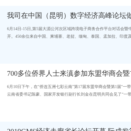
我司在中国（昆明）数字经济高峰论坛做
6月14日-15日,第5届大湄公河次区域跨境电子商务合作平台对话
开。450余位来自中国、柬埔寨、老挝、缅甸、泰国、孟加拉、印度
商务及制造业企业代表出席了本次对话会…
700多位侨界人士来滇参加东盟华商会暨
6月10日下午，在“侨连五洲七彩云南”第17届东盟华商会暨第1届“
云南省委书记陈豪、国家开发银行副行长刘金在昆明共同会见了“一
外嘉宾。万立骏对来滇共襄盛…