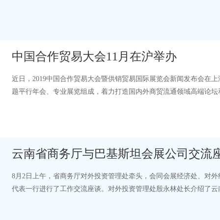
伟在论坛上建议，应积极推动两…
中国合作贸易大会11月在沪举办
近日，2019中国合作贸易大会暨供销贸易国际展览会新闻发布会在
题平行年会、专业展览组成，着力打造国内外商贸流通领域高端论坛
果，进而构建现代新型的合作关系，…
云南省商务厅与巴基斯坦会展公司交流
8月2日上午，省商务厅对外投资管理处牵头，会同会展经济处、对外
代表一行进行了工作交流座谈。对外投资管理处殷永林处长介绍了云
定的经贸交流渠道，让巴基斯坦商界更…