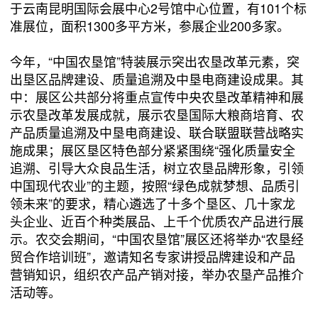
于云南昆明国际会展中心2号馆中心位置，有101个标
准展位，面积1300多平方米，参展企业200多家。
今年，“中国农垦馆”特装展示突出农垦改革元素，突
出垦区品牌建设、质量追溯及中垦电商建设成果。其
中：展区公共部分将重点宣传中央农垦改革精神和展
示农垦改革发展成就，展示农垦国际大粮商培育、农
产品质量追溯及中垦电商建设、联合联盟联营战略实
施成果；展区垦区特色部分紧紧围绕“强化质量安全
追溯、引导大众良品生活，树立农垦品牌形象，引领
中国现代农业”的主题，按照“绿色成就梦想、品质引
领未来”的要求，精心遴选了十多个垦区、几十家龙
头企业、近百个种类展品、上千个优质农产品进行展
示。农交会期间，“中国农垦馆”展区还将举办“农垦经
贸合作培训班”，邀请知名专家讲授品牌建设和产品
营销知识，组织农产品产销对接，举办农垦产品推介
活动等。