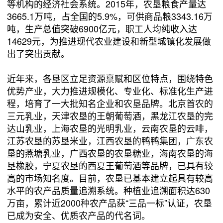
等机构的经济社会系统。2015年，农垦粮食产量达
3665.1万吨，占全国的5.9%，可供商品粮3343.16万
吨，生产总值突破6900亿元，职工人均纯收入达
14629元，为推进现代农业建设和新型城镇化发展做
出了突出贡献。
近年来，各垦区立足资源禀赋和区位特点，围绕特色
优势产业，大力推进规模化、专业化、标准化生产进
程，培育了一大批知名企业和农垦品牌。北京首农的
三元乳业，天津农垦的王朝葡萄酒，黑龙江农垦的完
达山乳业，上海农垦的光明乳业，云南农垦的云啡，
江苏农垦的苏垦米业，江西农垦的鸭鸭集团，广东农
垦的燕塘乳业，广西农垦的农垦糖业，海南农垦的海
垦橡胶，宁夏农垦的西夏王葡萄酒等品牌，已具有较
高的市场知名度。目前，农垦已基本建立起具有较高
水平的农产品质量追溯系统。种植业追溯面积达630
万亩，累计近2000种农产品获“三品一标”认证，农垦
已成为安全、优质农产品的代名词。