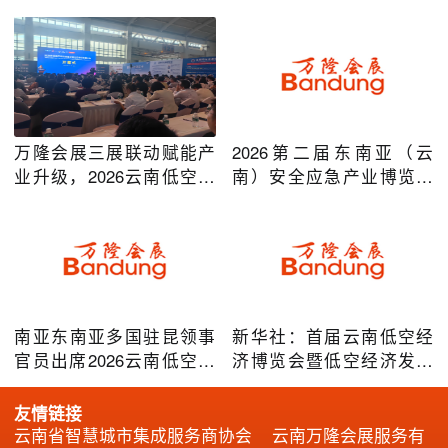
万隆会展三展联动赋能产
2026第二届东南亚（云
业升级，2026云南低空经
南）安全应急产业博览会
济及安防应急系列博览会
在昆明圆满举办
圆满落幕
南亚东南亚多国驻昆领事
新华社：首届云南低空经
官员出席2026云南低空经
济博览会暨低空经济发展
济博览会，共谋跨境无人
大会成效凸显
机产业合作
友情链接
云南省智慧城市集成服务商协会
云南万隆会展服务有