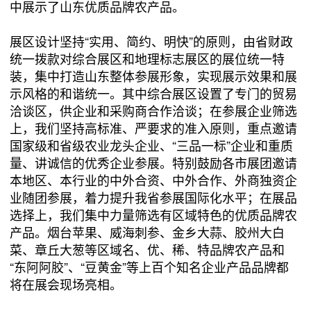
中展示了山东优质品牌农产品。
展区设计坚持“实用、简约、明快”的原则，由省财政
统一拨款对综合展区和地理标志展区的展位统一特
装，集中打造山东整体参展形象，实现展示效果和展
示风格的和谐统一。其中综合展区设置了专门的贸易
洽谈区，供企业和采购商合作洽谈；在参展企业筛选
上，我们坚持高标准、严要求的准入原则，重点邀请
国家级和省级农业龙头企业、“三品一标”企业和重质
量、讲诚信的优秀企业参展。特别鼓励各市展团邀请
本地区、本行业的中外合资、中外合作、外商独资企
业随团参展，着力提升我省参展国际化水平；在展品
选择上，我们集中力量筛选有区域特色的优质品牌农
产品。烟台苹果、威海刺参、金乡大蒜、胶州大白
菜、章丘大葱等区域名、优、稀、特品牌农产品和
“东阿阿胶”、“豆黄金”等上百个知名企业产品品牌都
将在展会现场亮相。