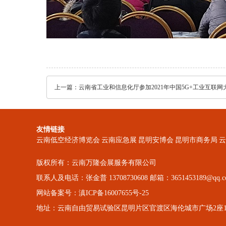
上一篇：
云南省工业和信息化厅参加2021年中国5G+工业互联网
友情链接
云南低空经济博览会
云南应急展
昆明安博会
昆明市商务局
云
版权所有：云南万隆会展服务有限公司
联系人及电话：张金普 13708730608 邮箱：3651453189@qq.c
网站备案号：滇ICP备16007655号-25
地址：云南自由贸易试验区昆明片区官渡区海伦城市广场2座10