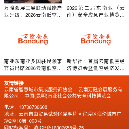
万隆会展三展联动赋能产
2026第二届东南亚（云
业升级，2026云南低空经
南）安全应急产业博览会
济及安防应急系列博览会
在昆明圆满举办
圆满落幕
南亚东南亚多国驻昆领事
新华社：首届云南低空经
官员出席2026云南低空经
济博览会暨低空经济发展
济博览会，共谋跨境无人
大会成效凸显
机产业合作
友情链接
云南省智慧城市集成服务商协会
云南万隆会展服务有
限公司
中国(昆明)南亚社会公共安全科技博览会
电话：13708730608
地址：云南自由贸易试验区昆明片区官渡区海伦城市广
场2座10层1003号
⽹站备案号：滇ICP备16007655号-25