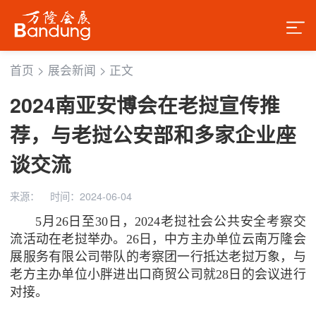
首页
>
展会新闻
>
正文
2024南亚安博会在老挝宣传推
荐，与老挝公安部和多家企业座
谈交流
来源：
时间：2024-06-04
5月26日至30日，2024老挝社会公共安全考察交
流活动在老挝举办。26日，中方主办单位云南万隆会
展服务有限公司带队的考察团一行抵达老挝万象，与
老方主办单位小胖进出口商贸公司就28日的会议进行
对接。