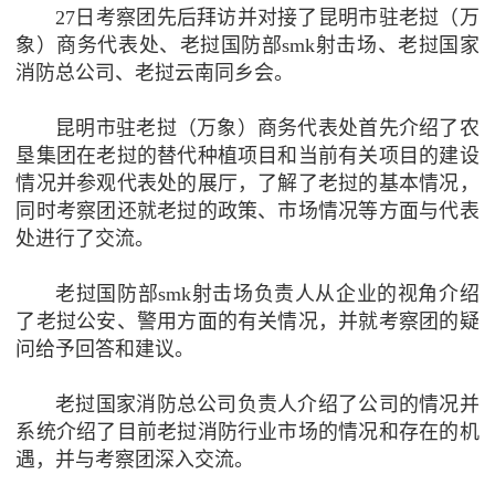
27日考察团先后拜访并对接了昆明市驻老挝（万
象）商务代表处、老挝国防部smk射击场、老挝国家
消防总公司、老挝云南同乡会。
昆明市驻老挝（万象）商务代表处首先介绍了农
垦集团在老挝的替代种植项目和当前有关项目的建设
情况并参观代表处的展厅，了解了老挝的基本情况，
同时考察团还就老挝的政策、市场情况等方面与代表
处进行了交流。
老挝国防部smk射击场负责人从企业的视角介绍
了老挝公安、警用方面的有关情况，并就考察团的疑
问给予回答和建议。
老挝国家消防总公司负责人介绍了公司的情况并
系统介绍了目前老挝消防行业市场的情况和存在的机
遇，并与考察团深入交流。