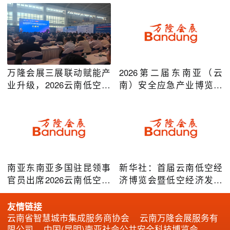
万隆会展三展联动赋能产
2026第二届东南亚（云
业升级，2026云南低空经
南）安全应急产业博览会
济及安防应急系列博览会
在昆明圆满举办
圆满落幕
南亚东南亚多国驻昆领事
新华社：首届云南低空经
官员出席2026云南低空经
济博览会暨低空经济发展
济博览会，共谋跨境无人
大会成效凸显
机产业合作
友情链接
云南省智慧城市集成服务商协会
云南万隆会展服务有
限公司
中国(昆明)南亚社会公共安全科技博览会