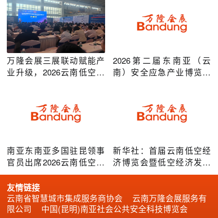
万隆会展三展联动赋能产
2026第二届东南亚（云
业升级，2026云南低空经
南）安全应急产业博览会
济及安防应急系列博览会
在昆明圆满举办
圆满落幕
南亚东南亚多国驻昆领事
新华社：首届云南低空经
官员出席2026云南低空经
济博览会暨低空经济发展
济博览会，共谋跨境无人
大会成效凸显
机产业合作
友情链接
云南省智慧城市集成服务商协会
云南万隆会展服务有
限公司
中国(昆明)南亚社会公共安全科技博览会