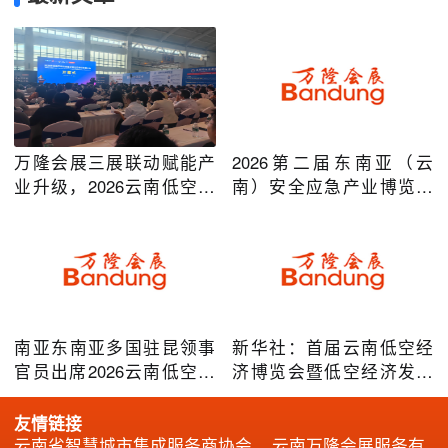
万隆会展三展联动赋能产
2026第二届东南亚（云
业升级，2026云南低空经
南）安全应急产业博览会
济及安防应急系列博览会
在昆明圆满举办
圆满落幕
南亚东南亚多国驻昆领事
新华社：首届云南低空经
官员出席2026云南低空经
济博览会暨低空经济发展
济博览会，共谋跨境无人
大会成效凸显
机产业合作
友情链接
云南省智慧城市集成服务商协会
云南万隆会展服务有