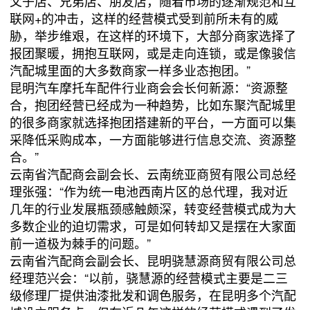
父子店、兄弟店、朋友店，随着市场的逐渐规范和互
联网+的冲击，这样的经营模式受到前所未有的威
胁，举步维艰，在这样的环境下，大部分商家选择了
报团聚暖，拥抱互联网，或是走向连锁，或是像骏信
汽配城里面的大多数商家一样多业态抱团。
”
昆明汽车摩托车配件行业商会会长何新源：“资源整
合，抱团经营已经成为一种趋势，比如东聚汽配城里
的很多商家就选择抱团搭建新的平台，一方面可以集
采降低采购成本，一方面能够进行信息交流、资源整
合。”
云南省汽配商会副会长、云南统亚商贸有限公司总经
理张强：“作为统一电池西南片区的总代理，我对近
几年的行业发展瓶颈感触颇深，转变经营模式成为大
多数企业的迫切需求，可是如何转却又是摆在大家面
前一道极为棘手的问题。”
云南省汽配商会副会长、昆明骁慧源商贸有限公司总
经理范兴会：“以前，骁慧源的经营模式主要是二三
级修理厂提供油漆批发和调色服务，在昆明多个汽配