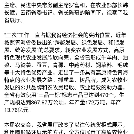
主席、民进中央常务副主席罗富和，在农业部部长韩
长赋，云南省委书记、省长陈豪的陪同下，视察了我
省展厅。
“三农”工作一直占据我省经济社会的突出位置，近年
按照青海省委提出的“跨越发展、绿色发展、和谐发
展、统筹发展”的总要求，转变农业发展方式，高原
特色现代农业发展欣欣向荣，全省已形成牛羊肉、油
菜、马铃薯、蚕豆，青稞、中藏药材、饲草料、毛绒
等十大特色优势产业，走出了一条具有高原特色青海
特点的农业发展之路。抓质量、树品牌，成为农牧业
发展的公共品牌和农牧民增收、农业增效的助力器，
全省有效使用“三品一标”标志产品已达到470个，生
产规模达到367.97万公顷，年产量172万吨，年产
13.76亿元。
本届农交会，我省展厅改变了以往传统货柜式展示，
利用圆形循环展示的方式，全方位展示了高原农牧业