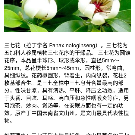
三七花（拉丁学名 Panax notoginseng）。三七花为
五加科人参属植物三七花序的干燥品。 三七花为圆锥
花序，本品呈半球形、球形或伞形，直径5mm～
25mm，总花梗长5mm～45mm，圆柱形，常弯曲，
具细纵纹。花药椭圆形，背着生，内向纵裂，花柱2
枚基部合生。是三七全株中三七皂苷含量最高的部
分，性味甘凉，具有清热、平肝、降压之功效，适用
于头昏、目眩、耳鸣、高血压和急性咽喉炎等症，另
可泡茶、炒肉、煲汤等，在安眠方面也有一定的功
效。原产于中国云南省文山州。是文山最具代表性植
物。