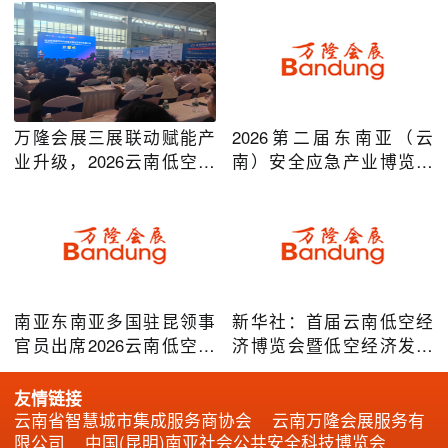
万隆会展三展联动赋能产
2026第二届东南亚（云
业升级，2026云南低空经
南）安全应急产业博览会
济及安防应急系列博览会
在昆明圆满举办
圆满落幕
南亚东南亚多国驻昆领事
新华社：首届云南低空经
官员出席2026云南低空经
济博览会暨低空经济发展
济博览会，共谋跨境无人
大会成效凸显
机产业合作
友情链接
云南省智慧城市集成服务商协会
云南万隆会展服务有
限公司
中国(昆明)南亚社会公共安全科技博览会