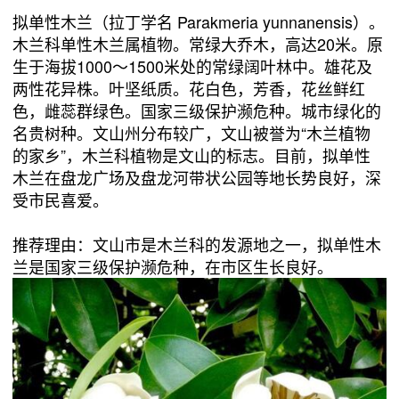
拟单性木兰（拉丁学名 Parakmeria yunnanensis）。
木兰科单性木兰属植物。常绿大乔木，高达20米。原
生于海拔1000～1500米处的常绿阔叶林中。雄花及
两性花异株。叶坚纸质。花白色，芳香，花丝鲜红
色，雌蕊群绿色。国家三级保护濒危种。城市绿化的
名贵树种。文山州分布较广，文山被誉为“木兰植物
的家乡”，木兰科植物是文山的标志。目前，拟单性
木兰在盘龙广场及盘龙河带状公园等地长势良好，深
受市民喜爱。
推荐理由：文山市是木兰科的发源地之一，拟单性木
兰是国家三级保护濒危种，在市区生长良好。