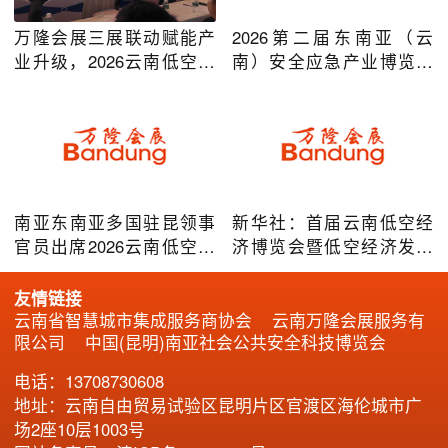
万隆会展三展联动赋能产
2026第二届东南亚（云
业升级，2026云南低空经
南）安全应急产业博览会
济及安防应急系列博览会
在昆明圆满举办
圆满落幕
南亚东南亚多国驻昆领事
新华社：首届云南低空经
官员出席2026云南低空经
济博览会暨低空经济发展
济博览会，共谋跨境无人
大会成效凸显
机产业合作
友情链接
云南省智慧城市集成服务商协会
云南万隆会展服务有
限公司
中国(昆明)南亚社会公共安全科技博览会
电话：13708730608
地址：云南自由贸易试验区昆明片区官渡区海伦城市广
场2座10层1003号