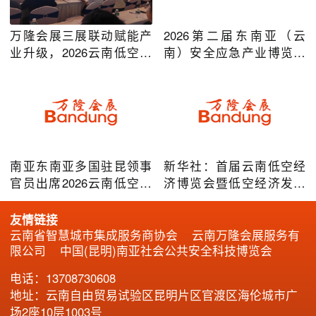
万隆会展三展联动赋能产
2026第二届东南亚（云
业升级，2026云南低空经
南）安全应急产业博览会
济及安防应急系列博览会
在昆明圆满举办
圆满落幕
南亚东南亚多国驻昆领事
新华社：首届云南低空经
官员出席2026云南低空经
济博览会暨低空经济发展
济博览会，共谋跨境无人
大会成效凸显
机产业合作
友情链接
云南省智慧城市集成服务商协会
云南万隆会展服务有
限公司
中国(昆明)南亚社会公共安全科技博览会
电话：13708730608
地址：云南自由贸易试验区昆明片区官渡区海伦城市广
场2座10层1003号