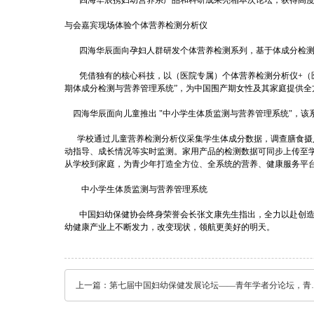
四海华辰携妇幼营养系产品和科研成果亮相本次论坛，获得高度
与会嘉宾现场体验个体营养检测分析仪
四海华辰面向孕妇人群研发个体营养检测系列，基于体成分检测基
凭借独有的核心科技，以（医院专属）个体营养检测分析仪+（医院
期体成分检测与营养管理系统”，为中国围产期女性及其家庭提供全
四海华辰面向儿童推出 "中小学生体质监测与营养管理系统"，该系
学校通过儿童营养检测分析仪采集学生体成分数据，调查膳食摄入
动指导、成长情况等实时监测。家用产品的检测数据可同步上传至
从学校到家庭，为青少年打造全方位、全系统的营养、健康服务平
中小学生体质监测与营养管理系统
中国妇幼保健协会终身荣誉会长张文康先生指出，全力以赴创造妇
幼健康产业上不断发力，改变现状，领航更美好的明天。
上一篇：
第七届中国妇幼保健发展论坛