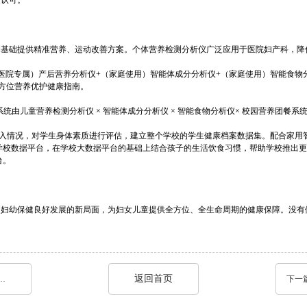
认可。
础提供精准营养、运动改善方案。个体营养检测分析仪广泛应用于医院妇产科，降
专属）产后营养分析仪+（家庭使用）智能体成分分析仪+（家庭使用）智能食物分析
方位营养优护健康指南。
统由儿童营养检测分析仪 × 智能体成分分析仪 × 智能食物分析仪× 校园营养团餐
情况，对学生身体素质进行评估，建立整个学校的学生健康档案数据集。配合家用
学校数据平台，在学校大数据平台的基础上结合孩子的生活饮食习惯，帮助学校推出更
台。
幼保健良好发展的新局面，为妇女儿童提供全方位、全生命周期的健康保障。没有
返回首页
——青年学者分论坛，青年工作委员会成立大会分论坛会议盛况
下一