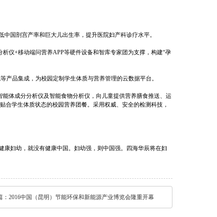
低中国剖宫产率和巨大儿出生率，提升医院妇产科诊疗水平。
仪+移动端问营养APP等硬件设备和智库专家团为支撑，构建“孕
系统等产品集成，为校园定制学生体质与营养管理的云数据平台。
智能体成分分析仪及智能食物分析仪，向儿童提供营养膳食推送、运
贴合学生体质状态的校园营养团餐。采用权威、安全的检测科技，
健康妇幼，就没有健康中国。妇幼强，则中国强。四海华辰将在妇
篇：
2016中国（昆明）节能环保和新能源产业博览会隆重开幕