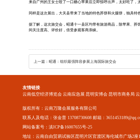
来自广州的王女士咬了一口糖心苹果后立即惊呼出声，太好吃了，
同样是这次展出，大关县带来了当地的特色荞饼和火腿饼，独具特
据了解，这次旅交会，昭通十一县区均带有旅游商品，除苹果、荞
间关注度高、评价好，倍受参观客商亲睐。
上一篇：
昭通：组织最强阵容参展上海国际旅交会
友情链接
云南低空经济博览会
云南应急展
昆明安博会
昆明市商务局
云
版权所有：云南万隆会展服务有限公司
联系人及电话：张金普 13708730608 邮箱：3651453189@qq.c
网站备案号：滇ICP备16007655号-25
地址：云南自由贸易试验区昆明片区官渡区海伦城市广场2座10