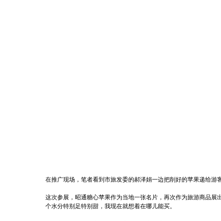
在推广现场，笔者看到市旅发委的郝泽娟一边把削好的苹果递给游
这次参展，昭通糖心苹果作为当地一张名片，再次作为旅游商品展
个水分特别足特别甜，我现在就想着在哪儿能买。