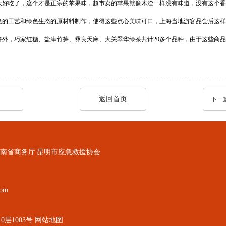
太好吃了，这个才是正宗的苹果味，超市卖的苹果就像木渣一样没有味道，没有这个香
色的工艺和绿色生态的原材料制作，使得这些点心美味可口，上海当地游客品尝后这样
饼外，巧家红糖、盐津竹笋、彝良天麻、大关翠华绿茶共计20多个品种，由于这些商
返回首页
下一
南省商务厅
昆明市应急救援协会
om
层1003号
网站地图