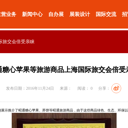
主营业务
新闻中心
自办展
展装设计
国际交流
招
际旅交会倍受亲睐
通糖心苹果等旅游商品上海国际旅交会倍受
发布日期：2016年11月24日
来源：
阅读：
0
分享：
别展示推介了昭通糖心苹果、荞饼等昭通旅游商品，由于这些商品绿色、生态、环保以