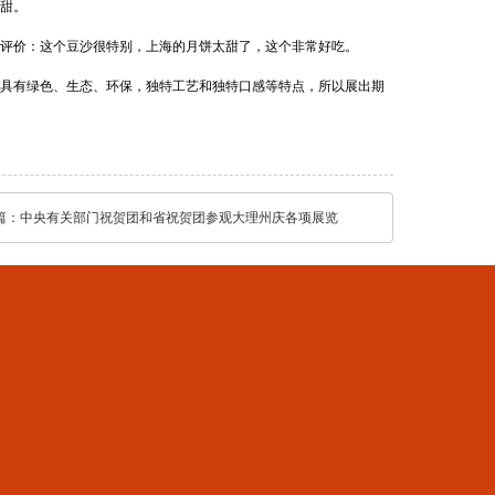
甜。
评价：这个豆沙很特别，上海的月饼太甜了，这个非常好吃。
品具有绿色、生态、环保，独特工艺和独特口感等特点，所以展出期
篇：
中央有关部门祝贺团和省祝贺团参观大理州庆各项展览