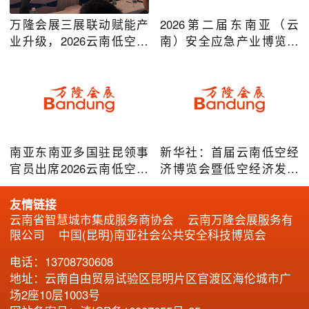
万隆会展三展联动赋能产
2026第二届东南亚（云
业升级，2026云南低空经
南）安全应急产业博览会
济及安防应急系列博览会
在昆明圆满举办
圆满落幕
南亚东南亚多国驻昆领事
新华社：首届云南低空经
官员出席2026云南低空经
济博览会暨低空经济发展
济博览会，共谋跨境无人
大会成效凸显
机产业合作
友情链接
云南省智慧城市集成服务商协会
云南万隆会展服务有
限公司
中国(昆明)南亚社会公共安全科技博览会
电话：13708730608
地址：云南自由贸易试验区昆明片区官渡区海伦城市广
场2座10层1003号