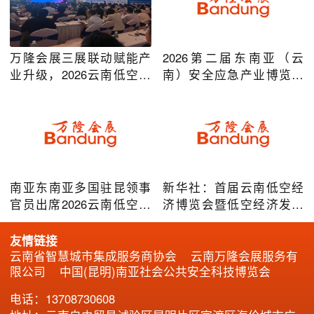
万隆会展三展联动赋能产
2026第二届东南亚（云
业升级，2026云南低空经
南）安全应急产业博览会
济及安防应急系列博览会
在昆明圆满举办
圆满落幕
南亚东南亚多国驻昆领事
新华社：首届云南低空经
官员出席2026云南低空经
济博览会暨低空经济发展
济博览会，共谋跨境无人
大会成效凸显
机产业合作
友情链接
云南省智慧城市集成服务商协会
云南万隆会展服务有
限公司
中国(昆明)南亚社会公共安全科技博览会
电话：13708730608