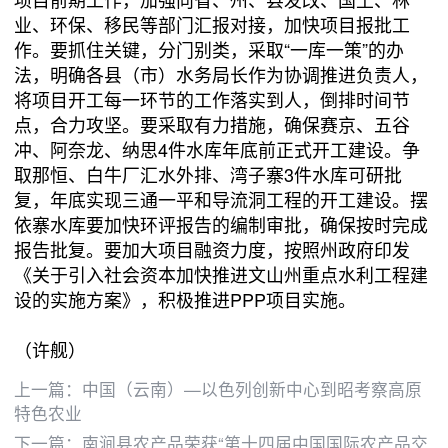
业、环保、移民等部门汇报对接，加快项目报批工
作。要抓住关键，分门别类，采取“一库一策”的办
法，明确各县（市）水务局长作为协调推进负责人，
将项目开工每一环节的工作落实到人，倒排时间节
点，合力攻坚。要采取有力措施，确保赛京、五谷
冲、阿奈龙、纳思4件水库年底前正式开工建设。争
取那恒、白牛厂汇水外排、湾子寨3件水库可研批
复，年底实现三通一平和导流洞工程的开工建设。摆
依寨水库要加快环评报告的编制审批，确保按时完成
报告批复。要加大项目融资力度，按照州政府印发
《关于引入社会资本加快推进文山州重点水利工程建
设的实施方案》，积极推进PPP项目实施。
（许舰）
上一篇：
中国（云南）—以色列创新中心到昭考察高原
特色农业
下一篇：
南涧县农产品荣获“第十四届中国国际农产品交