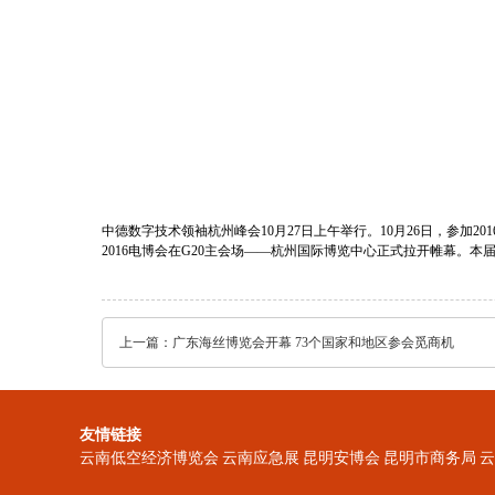
中德数字技术领袖杭州峰会10月27日上午举行。10月26日，参加
2016电博会在G20主会场——杭州国际博览中心正式拉开帷幕。
上一篇：
广东海丝博览会开幕 73个国家和地区参会觅商机
友情链接
云南低空经济博览会
云南应急展
昆明安博会
昆明市商务局
云