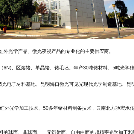
红外光学产品、微光夜视产品的专业化的主要供应商。
6N)、区熔锗、单晶锗、锗毛坯。年产30吨锗材料、5吨光学
曲靖光电子材料基地、昆明海口微光可见光现代光学制造基地、昆
的红外光学加工技术、50多年锗材料制备技术，云南北方驰宏承
料的球面、非球面、二元衍射面、自由曲面的超精密光学加工和