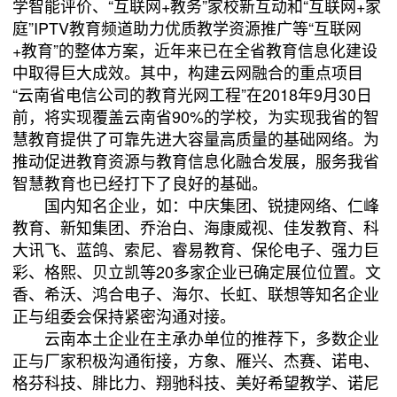
学智能评价、“互联网
+
教务”家校新互动和“互联网
+
家
庭”
IPTV
教育频道助力优质教学资源推广等“互联网
+
教育”的整体方案，近年来已在全省教育信息化建设
中取得巨大成效。其中，构建云网融合的重点项目
“云南省电信公司的教育光网工程”在
2018
年
9
月
30
日
前，将实现覆盖云南省
90%
的学校，为实现我省的智
慧教育提供了可靠先进大容量高质量的基础网络。为
推动促进教育资源与教育信息化融合发展，服务我省
智慧教育也已经打下了良好的基础。
国内知名企业，如：中庆集团、锐捷网络、仁峰
教育、新知集团、乔治白、海康威视、佳发教育、科
大讯飞、蓝鸽、索尼、睿易教育、保伦电子、强力巨
彩、格熙、贝立凯等
20
多家企业已确定展位位置。文
香、希沃、鸿合电子、海尔、长虹、联想等知名企业
正与组委会保持紧密沟通对接。
云南本土企业在主承办单位的推荐下，多数企业
正与厂家积极沟通衔接，方象、雁兴、杰赛、诺电、
格芬科技、腓比力、翔驰科技、美好希望教学、诺尼