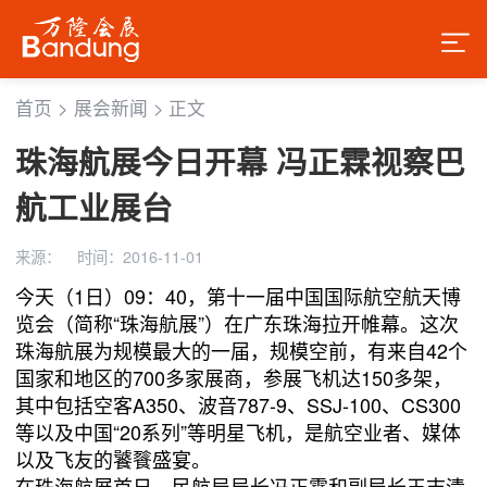
首页
>
展会新闻
>
正文
珠海航展今日开幕 冯正霖视察巴
航工业展台
来源：
时间：2016-11-01
今天（1日）09：40，第十一届中国国际航空航天博
览会（简称“珠海航展”）在广东珠海拉开帷幕。这次
珠海航展为规模最大的一届，规模空前，有来自42个
国家和地区的700多家展商，参展飞机达150多架，
其中包括空客A350、波音787-9、SSJ-100、CS300
等以及中国“20系列”等明星飞机，是航空业者、媒体
以及飞友的饕餮盛宴。
在珠海航展首日，民航局局长冯正霖和副局长王志清