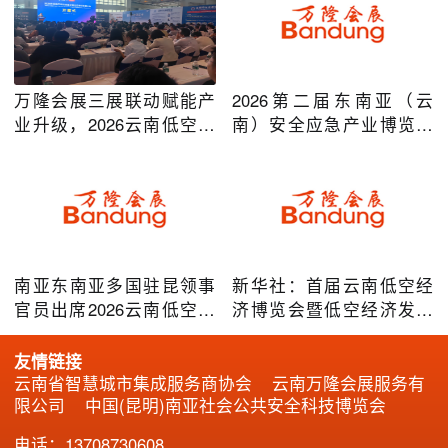
万隆会展三展联动赋能产
2026第二届东南亚（云
业升级，2026云南低空经
南）安全应急产业博览会
济及安防应急系列博览会
在昆明圆满举办
圆满落幕
南亚东南亚多国驻昆领事
新华社：首届云南低空经
官员出席2026云南低空经
济博览会暨低空经济发展
济博览会，共谋跨境无人
大会成效凸显
机产业合作
友情链接
云南省智慧城市集成服务商协会
云南万隆会展服务有
限公司
中国(昆明)南亚社会公共安全科技博览会
电话：13708730608