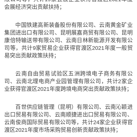
会展经济突出贡献扶持；
中国铁建高新装备股份有限公司、云南黄金矿业
集团进出口有限公司、昆明展嘉商贸有限公司、昆明
康倍特输送带有限公司、云南日林新能源开发有限公
司等，共计9家贸易企业获得官渡区2021年度一般贸
易突出贡献政策扶持；
云南自由贸易试验区五洲跨境电子商务有限公
司、云南北理电商产业园管理有限公司，共计2家企
业获得官渡区2021年度跨境电商突出贡献政策扶持；
百世供应链管理（昆明）有限公司、云南沁颖进
出口贸易有限公司、云南顺捷进出口贸易有限公司、
云南俊商国际贸易有限公司等，共计24家企业获得官
渡区2021年度市场采购贸易创新贡献政策扶持；