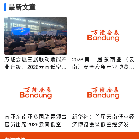
最新文章
万隆会展三展联动赋能产
2026第二届东南亚（云
业升级，2026云南低空经
南）安全应急产业博览会
济及安防应急系列博览会
在昆明圆满举办
圆满落幕
南亚东南亚多国驻昆领事
新华社：首届云南低空经
官员出席2026云南低空经
济博览会暨低空经济发展
济博览会，共谋跨境无人
大会成效凸显
机产业合作