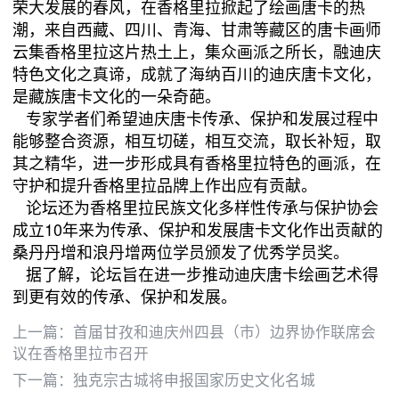
荣大发展的春风，在香格里拉掀起了绘画唐卡的热
潮，来自西藏、四川、青海、甘肃等藏区的唐卡画师
云集香格里拉这片热土上，集众画派之所长，融迪庆
特色文化之真谛，成就了海纳百川的迪庆唐卡文化，
是藏族唐卡文化的一朵奇葩。
专家学者们希望迪庆唐卡传承、保护和发展过程中
能够整合资源，相互切磋，相互交流，取长补短，取
其之精华，进一步形成具有香格里拉特色的画派，在
守护和提升香格里拉品牌上作出应有贡献。
论坛还为香格里拉民族文化多样性传承与保护协会
成立10年来为传承、保护和发展唐卡文化作出贡献的
桑丹丹增和浪丹增两位学员颁发了优秀学员奖。
据了解，论坛旨在进一步推动迪庆唐卡绘画艺术得
到更有效的传承、保护和发展。
上一篇：
首届甘孜和迪庆州四县（市）边界协作联席会
议在香格里拉市召开
下一篇：
独克宗古城将申报国家历史文化名城