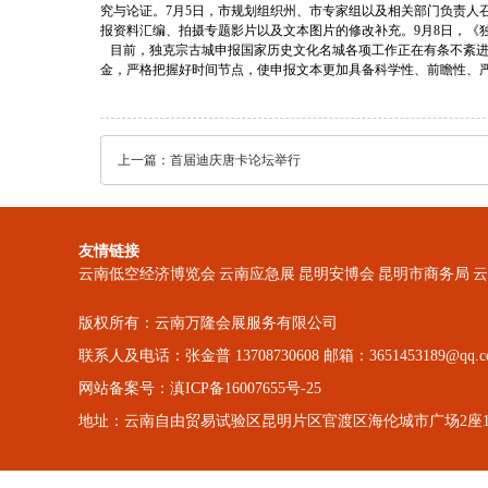
究与论证。7月5日，市规划组织州、市专家组以及相关部门负责
报资料汇编、拍摄专题影片以及文本图片的修改补充。9月8日，《
目前，独克宗古城申报国家历史文化名城各项工作正在有条不紊进
金，严格把握好时间节点，使申报文本更加具备科学性、前瞻性、
上一篇：
首届迪庆唐卡论坛举行
友情链接
云南低空经济博览会
云南应急展
昆明安博会
昆明市商务局
云
版权所有：云南万隆会展服务有限公司
联系人及电话：张金普 13708730608 邮箱：3651453189@qq.c
网站备案号：滇ICP备16007655号-25
地址：云南自由贸易试验区昆明片区官渡区海伦城市广场2座10