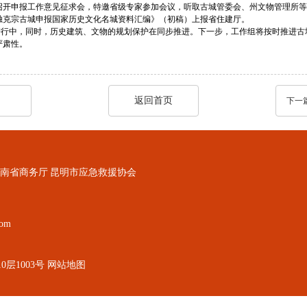
人召开申报工作意见征求会，特邀省级专家参加会议，听取古城管委会、州文物管理所
独克宗古城申报国家历史文化名城资料汇编》（初稿）上报省住建厅。
行中，同时，历史建筑、文物的规划保护在同步推进。下一步，工作组将按时推进古
严肃性。
返回首页
下一
南省商务厅
昆明市应急救援协会
om
层1003号
网站地图