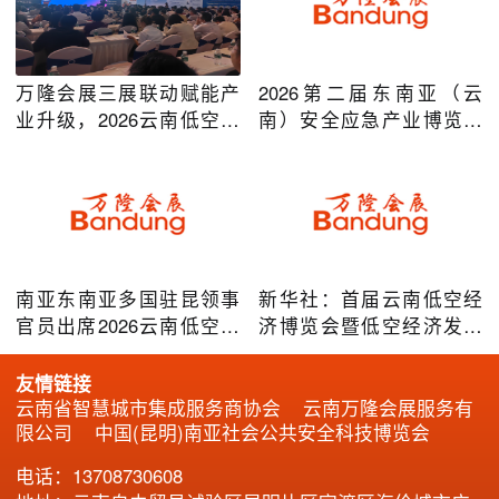
万隆会展三展联动赋能产
2026第二届东南亚（云
业升级，2026云南低空经
南）安全应急产业博览会
济及安防应急系列博览会
在昆明圆满举办
圆满落幕
南亚东南亚多国驻昆领事
新华社：首届云南低空经
官员出席2026云南低空经
济博览会暨低空经济发展
济博览会，共谋跨境无人
大会成效凸显
机产业合作
友情链接
云南省智慧城市集成服务商协会
云南万隆会展服务有
限公司
中国(昆明)南亚社会公共安全科技博览会
电话：13708730608