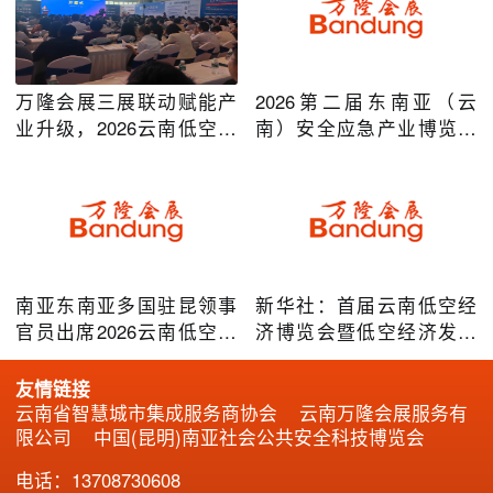
万隆会展三展联动赋能产
2026第二届东南亚（云
业升级，2026云南低空经
南）安全应急产业博览会
济及安防应急系列博览会
在昆明圆满举办
圆满落幕
南亚东南亚多国驻昆领事
新华社：首届云南低空经
官员出席2026云南低空经
济博览会暨低空经济发展
济博览会，共谋跨境无人
大会成效凸显
机产业合作
友情链接
云南省智慧城市集成服务商协会
云南万隆会展服务有
限公司
中国(昆明)南亚社会公共安全科技博览会
电话：13708730608