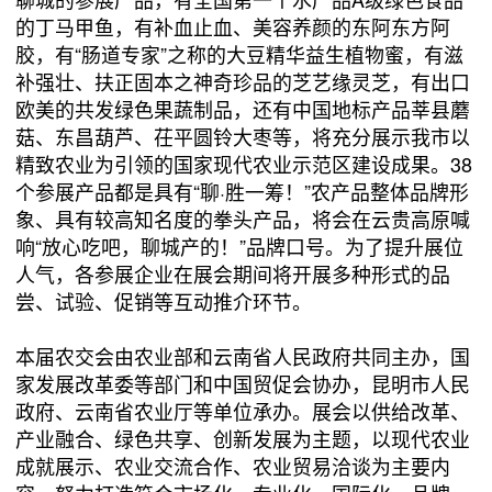
的丁马甲鱼，有补血止血、美容养颜的东阿东方阿
胶，有“肠道专家”之称的大豆精华益生植物蜜，有滋
补强壮、扶正固本之神奇珍品的芝艺缘灵芝，有出口
欧美的共发绿色果蔬制品，还有中国地标产品莘县蘑
菇、东昌葫芦、茌平圆铃大枣等，将充分展示我市以
精致农业为引领的国家现代农业示范区建设成果。38
个参展产品都是具有“聊·胜一筹！”农产品整体品牌形
象、具有较高知名度的拳头产品，将会在云贵高原喊
响“放心吃吧，聊城产的！”品牌口号。为了提升展位
人气，各参展企业在展会期间将开展多种形式的品
尝、试验、促销等互动推介环节。
本届农交会由农业部和云南省人民政府共同主办，国
家发展改革委等部门和中国贸促会协办，昆明市人民
政府、云南省农业厅等单位承办。展会以供给改革、
产业融合、绿色共享、创新发展为主题，以现代农业
成就展示、农业交流合作、农业贸易洽谈为主要内