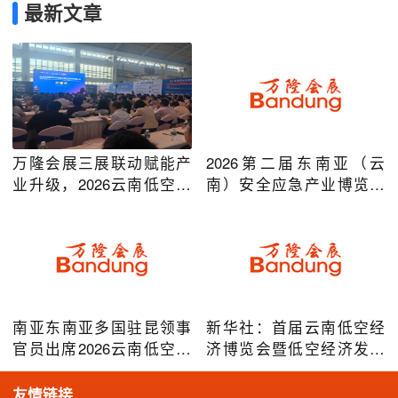
最新文章
万隆会展三展联动赋能产
2026第二届东南亚（云
业升级，2026云南低空经
南）安全应急产业博览会
济及安防应急系列博览会
在昆明圆满举办
圆满落幕
南亚东南亚多国驻昆领事
新华社：首届云南低空经
官员出席2026云南低空经
济博览会暨低空经济发展
济博览会，共谋跨境无人
大会成效凸显
机产业合作
友情链接