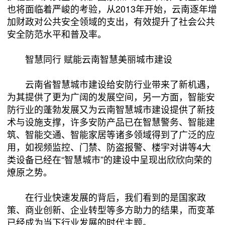
也将面临着严峻的考验，从2013年开始，云南逐年增
加财政对公共安全领域的支出，有效提升了社会公共
安全防范水平和普及率。
智慧同行 赋能云南智慧美丽城市建设
云南省智慧城市建设给安防行业带来了新机遇，
为其提供了更为广阔的发展空间，另一方面，智能安
防行业的蓬勃发展又为云南智慧城市建设提供了新技
术与设施支撑，许多安防产品已在智慧警务、智能建
筑、智能交通、智能家居等诸多领域得到了广泛的应
用，如视频监控、门禁、防盗报警、楼宇对讲等4大
类设备已经在“智慧城市”的建设中呈现出欣欣向荣的
燎原之势。
在行业快速发展的背后，我们看到的是国家政
策、商业创新、企业转型等多方助力的结果，而变革
已经成为当下行业发展的时代主题。