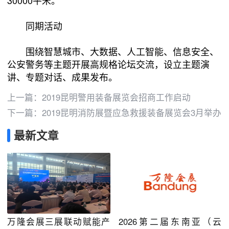
30000平米。
同期活动
围绕智慧城市、大数据、人工智能、信息安全、
公安警务等主题开展高规格论坛交流，设立主题演
讲、专题对话、成果发布。
上一篇：
2019昆明警用装备展览会招商工作启动
下一篇：
2019昆明消防展暨应急救援装备展览会3月举办
最新文章
万隆会展三展联动赋能产
2026第二届东南亚（云