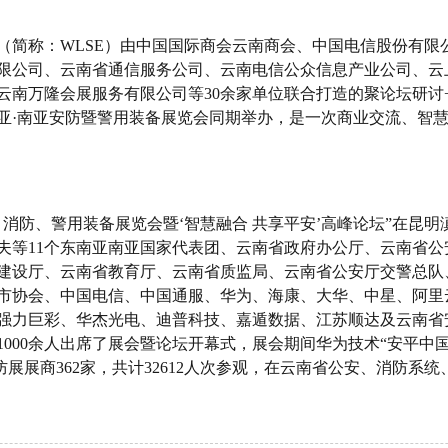
会（简称：WLSE）由中国国际商会云南商会、中国电信股份有
限公司、云南省通信服务公司、云南电信公众信息产业公司、云
南万隆会展服务有限公司等30余家单位联合打造的聚论坛研讨+
南亚·南亚安防暨警用装备展览会同期举办，是一次商业交流、智
南亚安防、消防、警用装备展览会暨‘智慧融合 共享平安’高峰论坛”在
夫等11个东南亚南亚国家代表团、云南省政府办公厅、云南省
建设厅、云南省教育厅、云南省质监局、云南省公安厅交警总队
市协会、中国电信、中国通服、华为、海康、大华、中星、阿里
强力巨彩、华杰光电、迪普科技、嘉遁数据、江苏顺达及云南省
000余人出席了展会暨论坛开幕式，展会期间华为技术“安平中国行
安防消防展展商362家，共计32612人次参观，在云南省公安、消