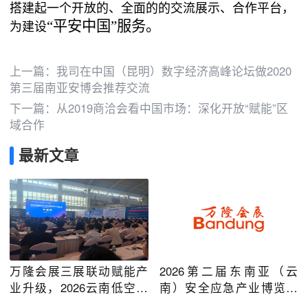
搭建
起
一个开放的、全面的的交流展示
、
合作
平台
，
“平安中国”服务。
为建设
上一篇：
我司在中国（昆明）数字经济高峰论坛做2020
第三届南亚安博会推荐交流
下一篇：
从2019商洽会看中国市场：深化开放“赋能”区
域合作
最新文章
万隆会展三展联动赋能产
2026第二届东南亚（云
业升级，2026云南低空经
南）安全应急产业博览会
济及安防应急系列博览会
在昆明圆满举办