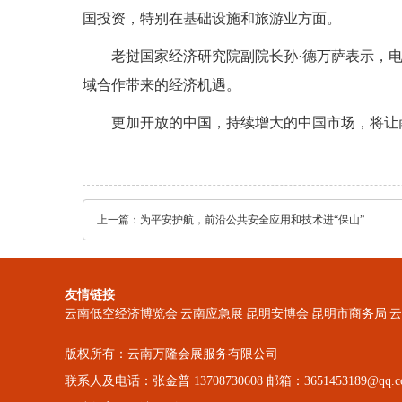
国投资，特别在基础设施和旅游业方面。
老挝国家经济研究院副院长孙·德万萨表示，
域合作带来的经济机遇。
更加开放的中国，持续增大的中国市场，将让
上一篇：
为平安护航，前沿公共安全应用和技术进“保山”
友情链接
云南低空经济博览会
云南应急展
昆明安博会
昆明市商务局
云
版权所有：云南万隆会展服务有限公司
联系人及电话：张金普 13708730608 邮箱：3651453189@qq.c