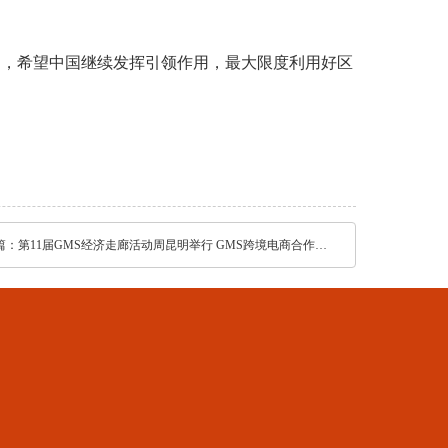
力，希望中国继续发挥引领作用，最大限度利用好区
篇：
第11届GMS经济走廊活动周昆明举行 GMS跨境电商合作走上发展“风口”