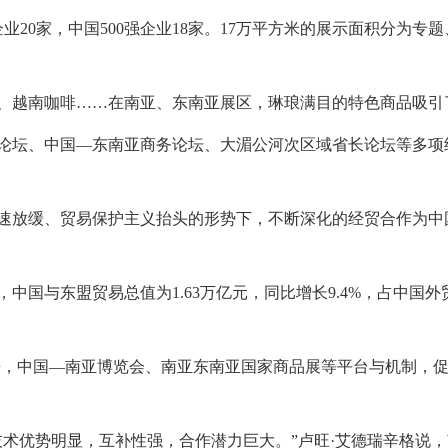
业20家，中国500强企业18家。17万平方米的展示面积分为
、越南咖啡……在南亚、东南亚展区，琳琅满目的特色商品吸引
论坛、中国—东南亚商务论坛、大湄公河次区域省长论坛等多项
速放缓、贸易保护主义抬头的形势下，不断深化的经贸合作为中
，中国与东盟贸易总值为1.63万亿元，同比增长9.4%，占中国外
来，中国—南亚博览会、南亚东南亚国家商品展等平台与机制，
技术优势明显，互补性强，合作潜力巨大。”卢旺·艾德瑞辛格说